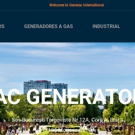
Welcome to Generac International
OS
GENERADORES A GAS
INDUSTRIAL
C GENERATO
Sos Bucuresti Targoviste Nr 12A, Corp A, Etaj 3
077135
Mogosoaia
Ilfov