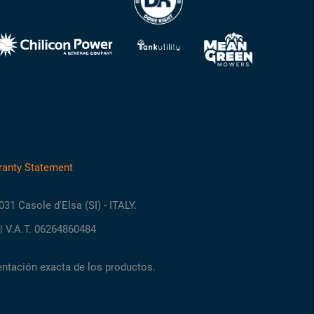
ranty Statement
3031 Casole d'Elsa (SI) - ITALY.
| V.A.T. 06264860484
entación exacta de los productos.