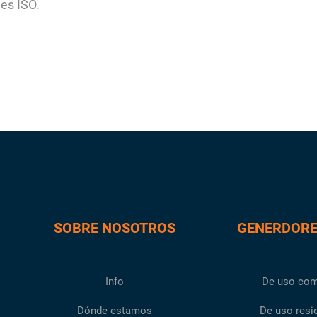
nes ISO.
SOBRE NOSOTROS
GENERDORE
Info
De uso com
Dónde estamos
De uso resi