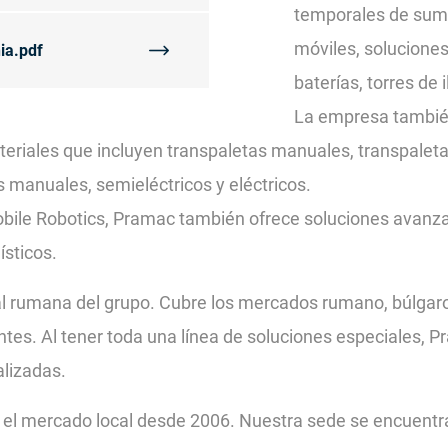
temporales de sumi
móviles, solucione
ia.pdf
baterías, torres de
La empresa tambié
riales que incluyen transpaletas manuales, transpaletas
s manuales, semieléctricos y eléctricos.
obile Robotics, Pramac también ofrece soluciones avanz
ísticos.
al rumana del grupo. Cubre los mercados rumano, búlgaro
es. Al tener toda una línea de soluciones especiales, Pra
alizadas.
l mercado local desde 2006. Nuestra sede se encuentra