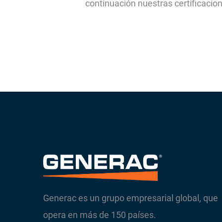
continuación nuestras certificacio
Generac es un grupo empresarial global, que
opera en más de 150 países.