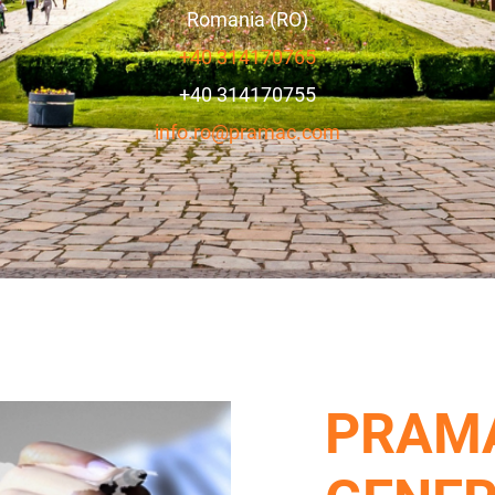
Romania (RO)
+40 314170765
+40 314170755
info.ro@pramac.com
PRAM