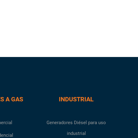
S A GAS
INDUSTRIAL
ercial
Generadores Diésel para uso
industrial
dencial