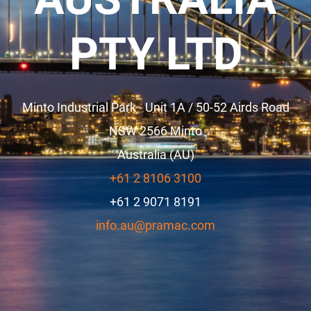
PTY LTD
Minto Industrial Park - Unit 1A / 50-52 Airds Road
NSW 2566
Minto
Australia (AU)
+61 2 8106 3100
+61 2 9071 8191
info.au@pramac.com