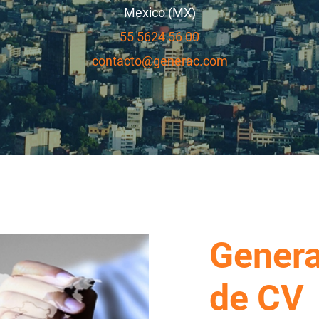
Mexico (MX)
55 5624 56 00
contacto@generac.com
Gener
de CV