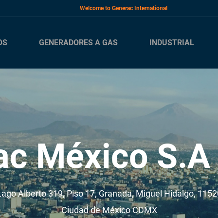
Welcome to Generac International
OS
GENERADORES A GAS
INDUSTRIAL
ac México S.A 
Lago Alberto 319, Piso 17, Granada, Miguel Hidalgo, 1152
Ciudad de México
CDMX