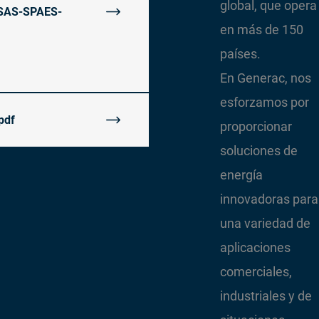
global, que opera
SAS-SPAES-
en más de 150
países.
En Generac, nos
esforzamos por
pdf
proporcionar
soluciones de
energía
innovadoras para
una variedad de
aplicaciones
comerciales,
industriales y de