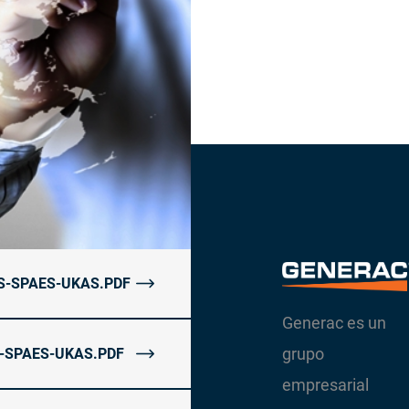
S-SPAES-UKAS.PDF
Generac es un
grupo
-SPAES-UKAS.PDF
empresarial