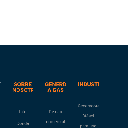
SOBRE
GENERDORES
INDUSTRIAL
NOSOTROS
A GAS
Generadores
Info
De uso
Diésel
comercial
Dónde
para uso