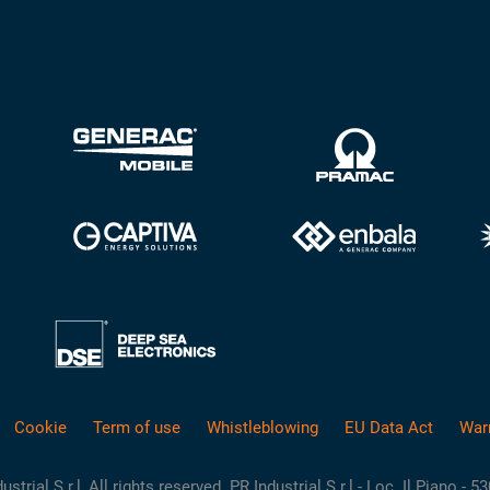
Cookie
Term of use
Whistleblowing
EU Data Act
War
rial S.r.l, All rights reserved. PR Industrial S.r.l - Loc. Il Piano - 5