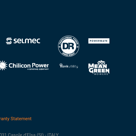
ranty Statement
3031 Casole d'Elsa (SI) - ITALY.