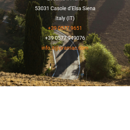
53031
Casole d’Elsa
Siena
Italy (IT)
+39 0577 9651
+39 0577 949076
info.it@pramac.com