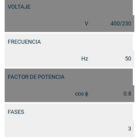
VOLTAJE
V
400/230
FRECUENCIA
Hz
50
FACTOR DE POTENCIA
cos ϕ
0.8
FASES
3