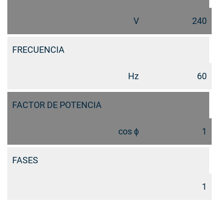
V
240
FRECUENCIA
Hz
60
FACTOR DE POTENCIA
cos ϕ
1
FASES
1